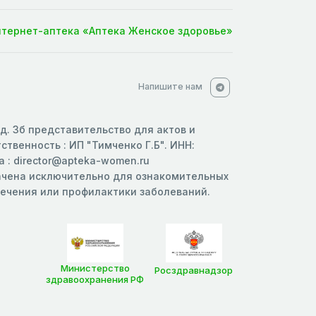
нтернет-аптека «Аптека Женское здоровье»
Напишите нам
 д. 3б представительство для актов и
твенность : ИП "Тимченко Г.Б". ИНН:
 : director@apteka-women.ru
начена исключительно для ознакомительных
 лечения или профилактики заболеваний.
Министерство
Росздравнадзор
здравоохранения РФ