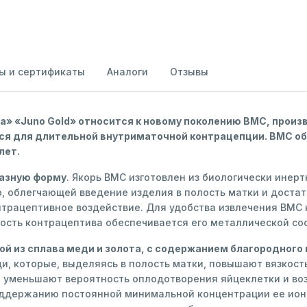
ы и сертификаты
Аналоги
Отзывы
» «Juno Gold» относится к новому поколению ВМС, прои
ся для длительной внутриматочной контрацепции. ВМС об
лет.
азную форму
. Якорь ВМС изготовлен из биологически инер
облегчающей введение изделия в полость матки и достато
трацептивное воздействие. Для удобства извлечения ВМС 
ость контрацептива обеспечивается его металлической со
ой из сплава меди и золота, с содержанием благородного 
, которые, выделяясь в полость матки, повышают вязкост
 уменьшают вероятность оплодотворения яйцеклетки и во
оддержанию постоянной минимальной концентрации ее ион