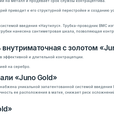
ии на металл и продевает срок службы контрацептива.
рий приводит к его структурной перестройке и созданию 
системой введения «Наутилус». Трубка-проводник ВМС изго
 трубки нанесена сантиметровая шкала, позволяющая конт
 внутриматочная с золотом «Ju
эффективной и длительной контрацепции.
ей на серебро.
али «Juno Gold»
снабжена уникальной запатентованной системой введения 
чность ее расположения в матке, снижает риск осложнений
old»