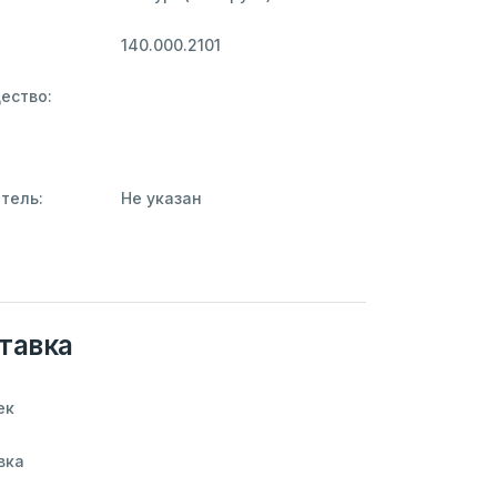
140.000.2101
ество:
тель:
Не указан
тавка
ек
вка