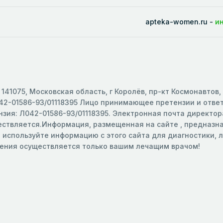
apteka-women.ru -
и
141075, Московская область, г Королёв, пр-кт Космонавтов,
2-01586-93/01118395 Лицо принимающее претензии и ответс
зия: Л042-01586-93/01118395. Электронная почта директора
ществляется.Информация, размещенная на сайте , предназ
е используйте информацию с этого сайта для диагностики,
чения осуществляется только вашим лечащим врачом!