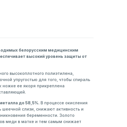
зводимых белорусским медицинским
еспечивает высокий уровень защиты от
тного высокоплотного полиэтилена,
чной упругостью для того, чтобы спираль
к ножке ее якоря прикреплена
ставляющей.
металла до 58,5%.
В процессе окисления
ь шеечной слизи, снижают активность и
зникновения беременности. Золото
ов меди в матке и тем самым снижает