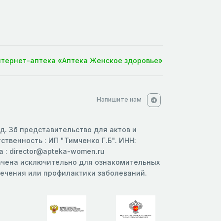
нтернет-аптека «Аптека Женское здоровье»
Напишите нам
 д. 3б представительство для актов и
твенность : ИП "Тимченко Г.Б". ИНН:
 : director@apteka-women.ru
начена исключительно для ознакомительных
 лечения или профилактики заболеваний.