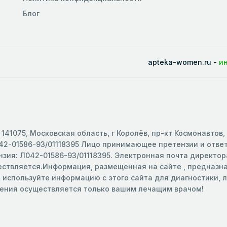
Блог
apteka-women.ru -
и
141075, Московская область, г Королёв, пр-кт Космонавтов,
2-01586-93/01118395 Лицо принимающее претензии и ответс
зия: Л042-01586-93/01118395. Электронная почта директора
ществляется.Информация, размещенная на сайте , предназ
е используйте информацию с этого сайта для диагностики,
чения осуществляется только вашим лечащим врачом!