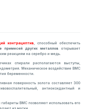
ий контрацептив
, способный обеспечить
е примесей других металлов
открывает
им реакциям на серебро и медь.
чиках спирали располагаются выступы,
эндометрия. Механическое воздействие ВМС
ития беременности.
тивная поверхность золота составляет 300
вовоспалительный, антиоксидантный и
 габариты ВМС позволяют использовать его
адают из матки.