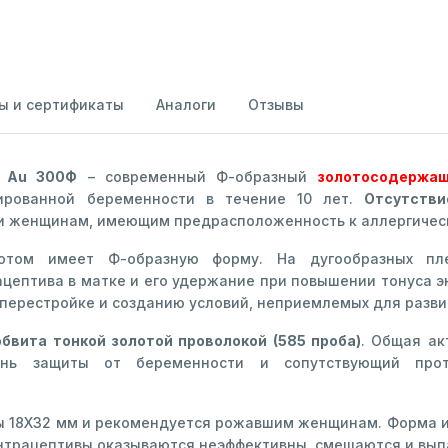
ы и сертификаты
Аналоги
Отзывы
а Au 300Ф
– современный Ф-образный
золотосодержащ
ированной беременности в течение 10 лет.
Отсутстви
и женщинам, имеющим предрасположенность к аллергическ
отом имеет Ф-образную форму. На дугообразных пле
ептива в матке и его удержание при повышении тонуса 
 перестройке и созданию условий, неприемлемых для разв
обвита тонкой золотой проволокой (585 проба)
. Общая ак
ень защиты от беременности и сопутствующий проти
ы 18Х32 мм и рекомендуется рожавшим женщинам. Форма и
онтрацептивы оказываются неэффективны, смещаются и вып