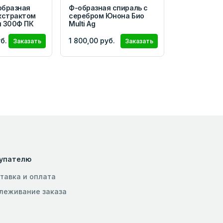
образная
Ф-образная спираль с
экстрактом
серебром Юнона Био
u 300Ф ПК
Multi Ag
б.
1 800,00 руб.
Заказать
Заказать
упателю
тавка и оплата
леживание заказа