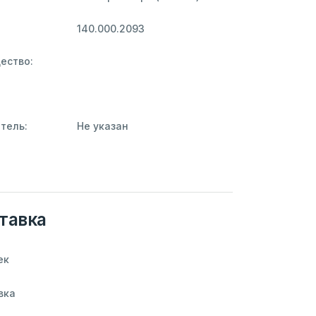
140.000.2093
ество:
тель:
Не указан
тавка
ек
вка