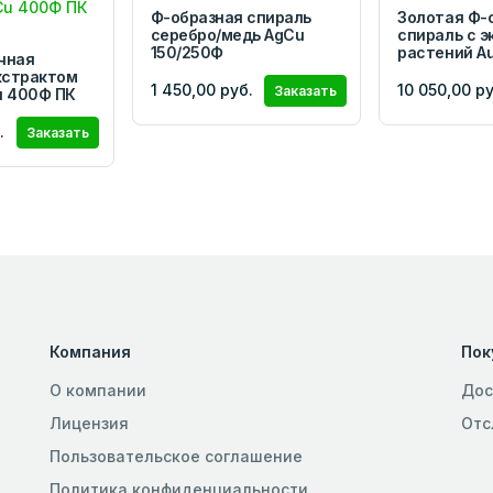
Ф-образная спираль
Золотая Ф-
серебро/медь AgCu
спираль с 
150/250Ф
растений А
чная
кстрактом
1 450,00 руб.
10 050,00 ру
Заказать
u 400Ф ПК
.
Заказать
Компания
Пок
О компании
Дос
Лицензия
Отс
Пользовательское соглашение
Политика конфиденциальности