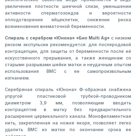
увеличения плотности шеечной слизи, уменьшении
активности сперматозоидов и вероятности
оплодотворения яйцеклетки, снижении риска
возникновения внематочной беременности.
Спираль с серебром «Юнона» «Био Multi Ag»
с низким
риском экспульсии рекомендуется: для послеродовой
контрацепции, для защиты от беременности после её
искусственного прерывания, а также женщинам со
старыми разрывами шейки матки и неудачным опытом
использования ВМС с ее самопроизвольным
изгнанием.
Серебряная спираль «Юнона» Ф-образная снабжена
упругой пластиковой трубкой-проводником
диаметром 3,9 мм, позволяющим вводить
контрацептив в матку без предварительного
расширения цервикального канала. Монофиламентная
нить, закрепленная на ножке якоря, позволяет легко
удалить ВМС из матки по окончании срока ее