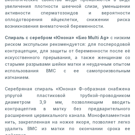
увеличения плотности шеечной слизи, уменьшении
активности сперматозоидов и вероятности
оплодотворения яйцеклетки, снижении риска
возникновения внематочной беременности.
Спираль с серебром «Юнона» «Био Multi Ag»
с низким
риском экспульсии рекомендуется: для послеродовой
контрацепции, для защиты от беременности после её
искусственного прерывания, а также женщинам со
старыми разрывами шейки матки и неудачным опытом
использования ВМС с ее самопроизвольным
изгнанием.
Серебряная спираль «Юнона» Ф-образная снабжена
упругой пластиковой трубкой-проводником
диаметром 3,9 мм, позволяющим вводить
контрацептив в матку без предварительного
расширения цервикального канала. Монофиламентная
нить, закрепленная на ножке якоря, позволяет легко
удалить ВМС из матки по окончании срока ее