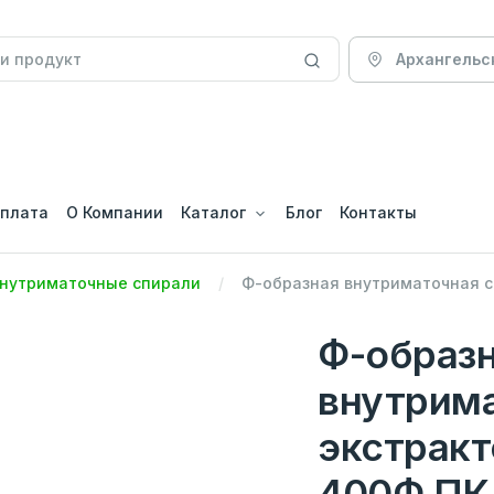
Архангельс
оплата
О Компании
Каталог
Блог
Контакты
нутриматочные спирали
Ф-образная внутриматочная с
Ф-образ
внутрима
экстракт
400Ф ПК