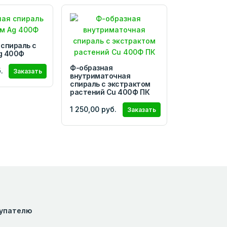
 спираль с
g 400Ф
Ф-образная
.
Заказать
внутриматочная
спираль с экстрактом
растений Сu 400Ф ПК
1 250,00 руб.
Заказать
упателю