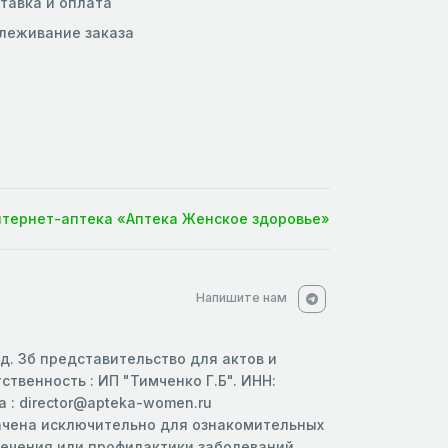
тавка и оплата
леживание заказа
нтернет-аптека «Аптека Женское здоровье»
Напишите нам
 д. 3б представительство для актов и
твенность : ИП "Тимченко Г.Б". ИНН:
 : director@apteka-women.ru
начена исключительно для ознакомительных
 лечения или профилактики заболеваний.