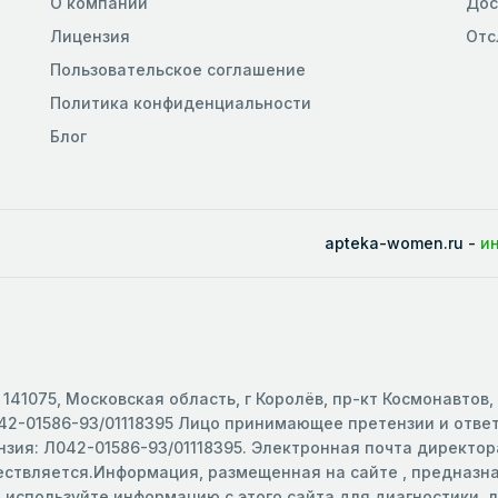
О компании
Дос
Лицензия
Отс
Пользовательское соглашение
Политика конфиденциальности
Блог
apteka-women.ru -
и
141075, Московская область, г Королёв, пр-кт Космонавтов,
2-01586-93/01118395 Лицо принимающее претензии и ответс
зия: Л042-01586-93/01118395. Электронная почта директора
ществляется.Информация, размещенная на сайте , предназ
е используйте информацию с этого сайта для диагностики,