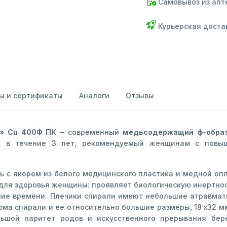
Самовывоз из апт
Курьерская доста
ы и сертификаты
Аналоги
Отзывы
а» Сu 400Ф ПК
– современный
медьсодержащий ф-образ
и в течение 3 лет, рекомендуемый женщинам с повыш
 с якорем из белого медицинского пластика и медной опл
для здоровья женщины: проявляет биологическую инертнос
ение времени. Плечики спирали имеют небольшие атравма
рма спирали и ее относительно большие размеры, 18 х32 
ьшой паритет родов и искусственного прерывания бер