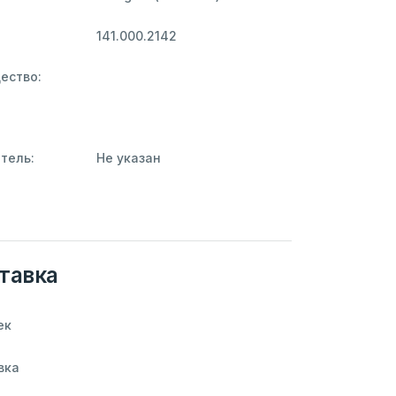
141.000.2142
ество:
тель:
Не указан
тавка
ек
вка