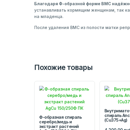
Благодаря Ф-образной форме ВМС надёжно 
устанавливать кормящим женщинам, так как
на младенца.
После удаления ВМС из полости матки реп
Похожие товары
Внутримато
спираль Anc
Ф-образная спираль
(Cu375+Ag)
серебро/медь и
экстракт растений
4 200,00 ру