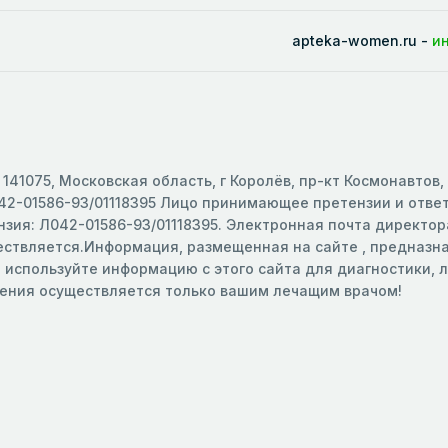
apteka-women.ru -
и
141075, Московская область, г Королёв, пр-кт Космонавтов,
2-01586-93/01118395 Лицо принимающее претензии и ответс
зия: Л042-01586-93/01118395. Электронная почта директора
ществляется.Информация, размещенная на сайте , предназ
е используйте информацию с этого сайта для диагностики,
чения осуществляется только вашим лечащим врачом!