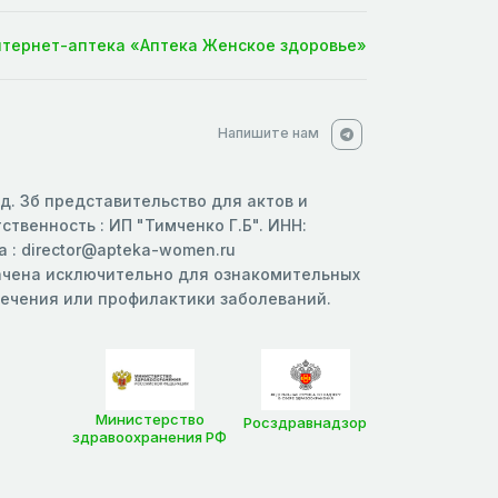
нтернет-аптека «Аптека Женское здоровье»
Напишите нам
 д. 3б представительство для актов и
твенность : ИП "Тимченко Г.Б". ИНН:
 : director@apteka-women.ru
начена исключительно для ознакомительных
 лечения или профилактики заболеваний.
Министерство
Росздравнадзор
здравоохранения РФ