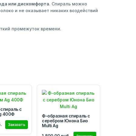
реда или дискомфорта
. Спираль можно
олоко и не оказывает никаких воздействий
откий промежуток времени.
 спираль с
g 400Ф
Ф-образная спираль с
серебром Юнона Био
.
Заказать
Multi Ag
1 800,00 руб.