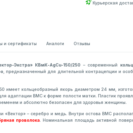
Курьерская доста
ы и сертификаты
Аналоги
Отзывы
ектор-Экстра» КВмК-AgCu-150/250
– современный
коль
ро
, предназначенный для длительной контрацепции и ос
50 имеет кольцеобразный якорь диаметром 24 мм, изгото
ля адаптации ВМС к форме полости матки. Пластик проявля
временем и абсолютно безопасен для здоровья женщины.
и «Вектор» – серебро и медь. Внутри остова ВМС располаг
бряная проволока
. Номинальная площадь активной повер