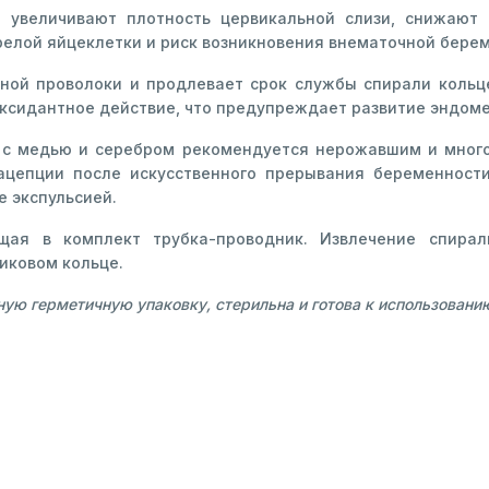
 увеличивают плотность цервикальной слизи, снижают 
елой яйцеклетки и риск возникновения внематочной бере
ной проволоки и продлевает срок службы спирали кольц
ксидантное действие, что предупреждает развитие эндоме
» с медью и серебром рекомендуется нерожавшим и мног
ацепции после искусственного прерывания беременности
 экспульсией.
щая в комплект трубка-проводник. Извлечение спирал
иковом кольце.
ую герметичную упаковку, стерильна и готова к использовани