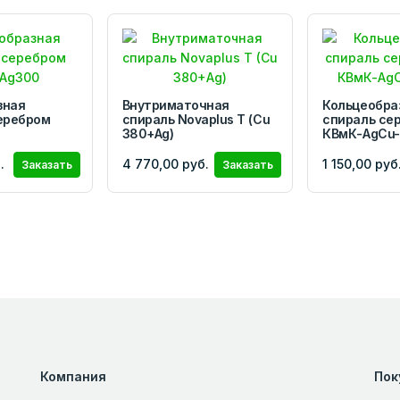
зная
Внутриматочная
Кольцеобра
серебром
спираль Novaplus T (Cu
спираль се
0
380+Ag)
КВмК-AgCu-
.
4 770,00 руб.
1 150,00 руб
Заказать
Заказать
Компания
Пок