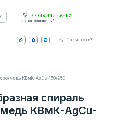
+7 (495) 151-50-82
к
звонок бесплатный
Позвонить?
бро/медь КВмК-AgCu-150/250
разная спираль
/медь КВмК-AgCu-