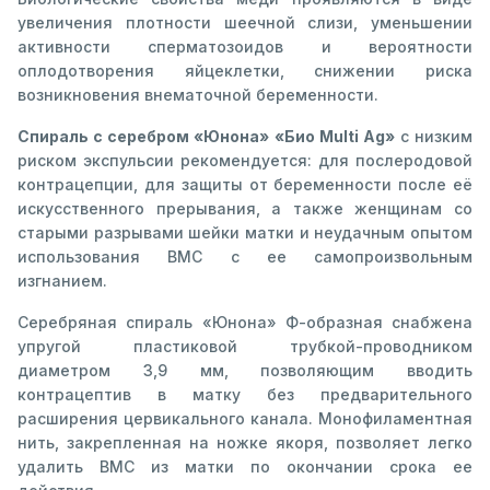
увеличения плотности шеечной слизи, уменьшении
активности сперматозоидов и вероятности
оплодотворения яйцеклетки, снижении риска
возникновения внематочной беременности.
Спираль с серебром «Юнона» «Био Multi Ag»
с низким
риском экспульсии рекомендуется: для послеродовой
контрацепции, для защиты от беременности после её
искусственного прерывания, а также женщинам со
старыми разрывами шейки матки и неудачным опытом
использования ВМС с ее самопроизвольным
изгнанием.
Серебряная спираль «Юнона» Ф-образная снабжена
упругой пластиковой трубкой-проводником
диаметром 3,9 мм, позволяющим вводить
контрацептив в матку без предварительного
расширения цервикального канала. Монофиламентная
нить, закрепленная на ножке якоря, позволяет легко
удалить ВМС из матки по окончании срока ее