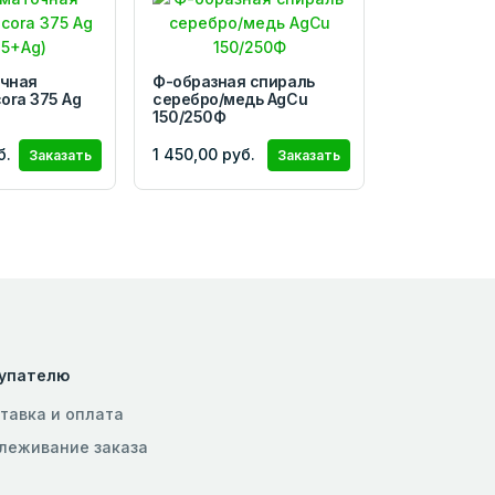
чная
Ф-образная спираль
ora 375 Ag
серебро/медь AgCu
150/250Ф
б.
1 450,00 руб.
Заказать
Заказать
упателю
тавка и оплата
леживание заказа