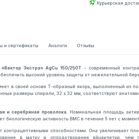
Курьерская доста
ы и сертификаты
Аналоги
Отзывы
 «Вектор Экстра» AgCu 150/250Т
- современный контра
беспечить высокий уровень защиты от нежелательной бере
еет в своей основе Т-образный якорь, выполненный из пол
онные размеры спирали, 32 х 32 мм, соответствуют анато
ая и серебряная проволока
. Номинальная площадь актив
ет биологическую активность ВМС в течение 5 лет с момент
т контрацептивными способностями. Она увеличивает пло
новение в матку и оплодотворение яйцеклетки, чем 