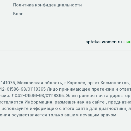
Политика конфиденциальности
Блог
apteka-women.ru -
и
141075, Московская область, г Королёв, пр-кт Космонавтов,
2-01586-93/01118395 Лицо принимающее претензии и ответс
зия: Л042-01586-93/01118395. Электронная почта директора
ществляется.Информация, размещенная на сайте , предназ
е используйте информацию с этого сайта для диагностики,
чения осуществляется только вашим лечащим врачом!