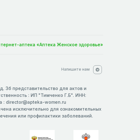
нтернет-аптека «Аптека Женское здоровье»
Напишите нам
 д. 3б представительство для актов и
твенность : ИП "Тимченко Г.Б". ИНН:
 : director@apteka-women.ru
начена исключительно для ознакомительных
 лечения или профилактики заболеваний.