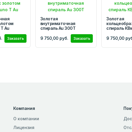
чная
Золотая
Золотая
олотом
внутриматочная
кольцеобра
Т Au
спираль Au 300Т
спираль КВ
б.
9 750,00 руб.
9 750,00 ру
Заказать
Заказать
Компания
Пок
О компании
Дос
Лицензия
Отс