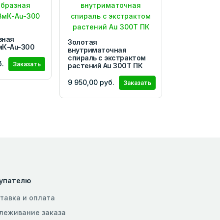
зная
Золотая
мК-Au-300
внутриматочная
спираль с экстрактом
б.
Заказать
растений Au 300Т ПК
9 950,00 руб.
Заказать
упателю
тавка и оплата
леживание заказа