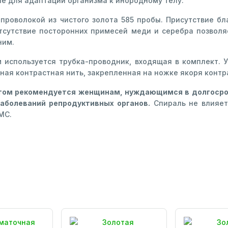
е для адаптации организма к инородному телу.
проволокой из чистого золота 585 пробы. Присутствие б
Отсутствие посторонних примесей меди и серебра позволя
ним.
 используется трубка-проводник, входящая в комплект. 
ная контрастная нить, закрепленная на ножке якоря контр
отом рекомендуется женщинам, нуждающимся в долгоср
аболеваний репродуктивных органов.
Спираль не влияет
МС.