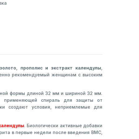
вка
олото, прополис и экстракт календулы
,
обенно рекомендуемый женщинам с высоким
ной формы длиной 32 мм и шириной 32 мм.
ы, применяющей спираль для защиты от
йки создают условия, неприемлемые для
 календулы
. Биологически активные добавки
рита в первые недели после введения ВМС,