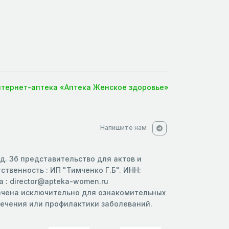
нтернет-аптека «Аптека Женское здоровье»
Напишите нам
 д. 3б представительство для актов и
твенность : ИП "Тимченко Г.Б". ИНН:
 : director@apteka-women.ru
начена исключительно для ознакомительных
 лечения или профилактики заболеваний.