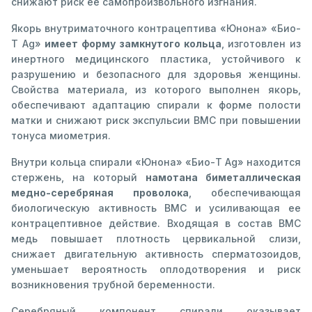
снижают риск ее самопроизвольного изгнания.
Якорь внутриматочного контрацептива «Юнона» «Био-
Т Ag»
имеет форму замкнутого кольца
, изготовлен из
инертного медицинского пластика, устойчивого к
разрушению и безопасного для здоровья женщины.
Свойства материала, из которого выполнен якорь,
обеспечивают адаптацию спирали к форме полости
матки и снижают риск экспульсии ВМС при повышении
тонуса миометрия.
Внутри кольца спирали «Юнона» «Био-Т Ag» находится
стержень, на который
намотана биметаллическая
медно-серебряная проволока
, обеспечивающая
биологическую активность ВМС и усиливающая ее
контрацептивное действие. Входящая в состав ВМС
медь повышает плотность цервикальной слизи,
снижает двигательную активность сперматозоидов,
уменьшает вероятность оплодотворения и риск
возникновения трубной беременности.
Серебряный компонент спирали оказывает