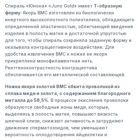
Спираль «Юнона» «Juno Gold» имеет
Т-образную
форму
. Якорь ВМС изготовлен из биологически
инертного высокоплотного полиэтилена, обладающего
определенной эластичностью, облегчающей введение
изделия в полость матки и достаточной упругостью
для того, чтобы спираль сохраняла заданную форму и
оказывала контрацептивное воздействие. Для
удобства извлечения ВМС к ножке ее якоря
прикреплена монофиламентная нить.
Рентгеноконтрастность контрацептива
обеспечивается его металлической составляющей.
Ножка якоря золотой ВМС обвита проволокой из
сплава меди и золота, с содержанием благородного
металла до 58,5%.
В процессе окисления проволоки
образуются свободные ионы меди, которые,
выделяясь в полость матки, повышают вязкость
шеечной слизи, снижают активность и затрудняют
движение сперматозоидов, чем уменьшают
вероятность оплодотворения яйцеклетки и