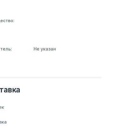
ество:
тель:
Не указан
тавка
ек
вка