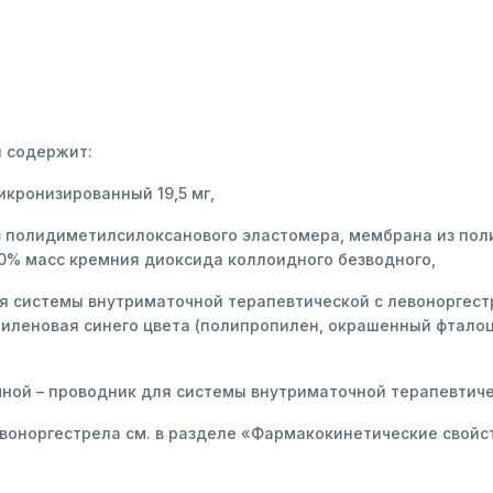
я содержит:
кронизированный 19,5 мг,
з полидиметилсилоксанового эластомера, мембрана из по
% масс кремния диоксида коллоидного безводного,
ля системы внутриматочной терапевтической с левоноргес
пиленовая синего цвета (полипропилен, окрашенный фталоци
ной – проводник для системы внутриматочной терапевтическ
оноргестрела см. в разделе «Фармакокинетические свойс