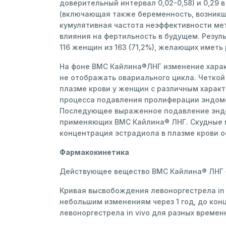
доверительный интервал 0,02-0,58) и 0,29 
(включающая также беременность, возникшу
кумулятивная частота неэффективности ме
влияния на фертильность в будущем. Резул
116 женщин из 163 (71,2%), желающих иметь
На фоне ВМС Кайлина®ЛНГ изменение харак
не отображать овариального цикла. Четкой
плазме крови у женщин с различным харак
процесса подавления пролиферации эндоме
Последующее выраженное подавление эндо
применяющих ВМС Кайлина® ЛНГ. Скудные м
концентрация эстрадиола в плазме крови 
Фармакокинетика
Действующее вещество ВМС Кайлина® ЛНГ –
Кривая высвобождения левоноргестрела in 
небольшим изменениям через 1 год, до ко
левоноргестрела in vivo для разных времен