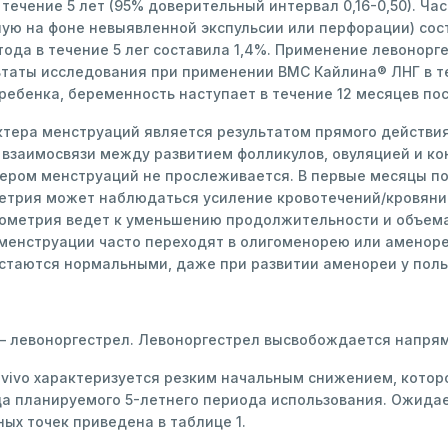
в течение 5 лет (95% доверительный интервал 0,16-0,50). Ч
ю на фоне невыявленной экспульсии или перфорации) соста
тода в течение 5 лег составила 1,4%. Применение левоно
ьтаты исследования при применении ВМС Кайлина® ЛНГ в теч
 ребенка, беременность наступает в течение 12 месяцев по
тера менструаций является результатом прямого действи
 взаимосвязи между развитием фолликулов, овуляцией и ко
тером менструаций не прослеживается. В первые месяцы п
трия может наблюдаться усиление кровотечений/кровянис
метрия ведет к уменьшению продолжительности и объема
енструации часто переходят в олигоменорею или аменорею
остаются нормальными, даже при развитии аменореи у пол
 левоноргестрел. Левоноргестрел высвобождается напрям
vivo характеризуется резким начальным снижением, котор
нца планируемого 5-летнего периода использования. Ожид
ных точек приведена в таблице 1.