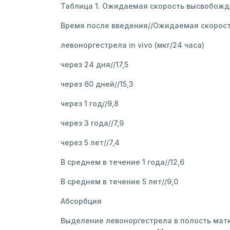
Таблица 1. Ожидаемая скорость высвобожде
Время после введения//Ожидаемая скорос
левоноргестрела in vivo (мкг/24 часа)
через 24 дня//17,5
через 60 дней//15,3
через 1 год//9,8
через 3 года//7,9
через 5 лет//7,4
В среднем в течение 1 года//12,6
В среднем в течение 5 лет//9,0
Абсорбция
Выделение левоноргестрела в полость мат