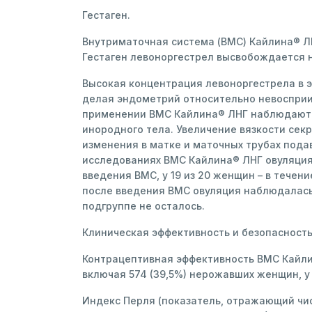
Гестаген.
Внутриматочная система (ВМС) Кайлина® Л
Гестаген левоноргестрел высвобождается 
Высокая концентрация левоноргестрела в э
делая эндометрий относительно невосприи
применении ВМС Кайлина® ЛНГ наблюдаются
инородного тела. Увеличение вязкости се
изменения в матке и маточных трубах под
исследованиях ВМС Кайлина® ЛНГ овуляция 
введения ВМС, у 19 из 20 женщин – в течени
после введения ВМС овуляция наблюдалась
подгруппе не осталось.
Клиническая эффективность и безопасност
Контрацептивная эффективность ВМС Кайлин
включая 574 (39,5%) нерожавших женщин, у
Индекс Перля (показатель, отражающий числ