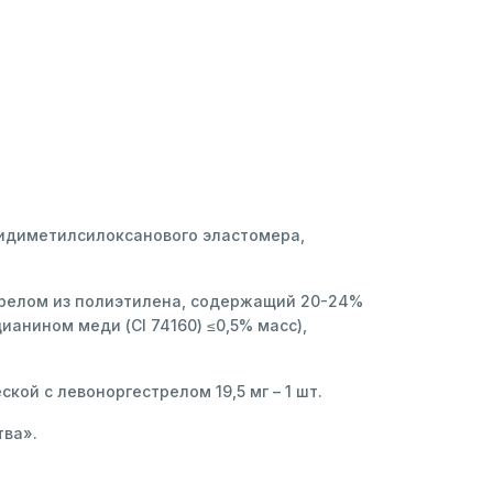
лидиметилсилоксанового эластомера,
трелом из полиэтилена, содержащий 20-24%
анином меди (СI 74160) ≤0,5% масс),
ой с левоноргестрелом 19,5 мг – 1 шт.
тва».