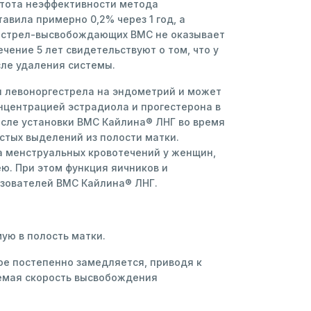
астота неэффективности метода
вила примерно 0,2% через 1 год, а
ргестрел-высвобождающих ВМС не оказывает
ение 5 лет свидетельствуют о том, что у
сле удаления системы.
я левоноргестрела на эндометрий и может
нцентрацией эстрадиола и прогестерона в
осле установки ВМС Кайлина® ЛНГ во время
тых выделений из полости матки.
 менструальных кровотечений у женщин,
. При этом функция яичников и
ьзователей ВМС Кайлина® ЛНГ.
ую в полость матки.
ое постепенно замедляется, приводя к
аемая скорость высвобождения