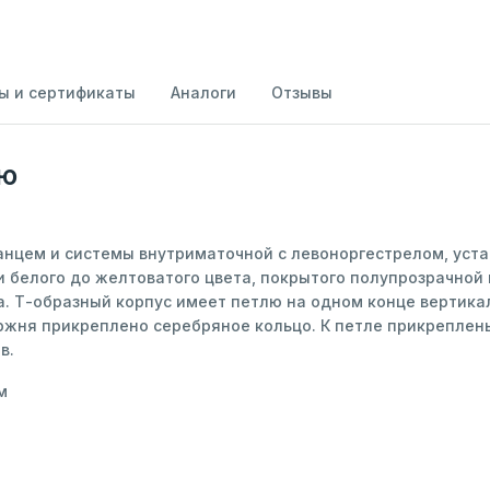
ы и сертификаты
Аналоги
Отзывы
ию
анцем и системы внутриматочной с левоноргестрелом, уст
ти белого до желтоватого цвета, покрытого полупрозрачной
. Т-образный корпус имеет петлю на одном конце вертикал
ержня прикреплено серебряное кольцо. К петле прикреплен
в.
м