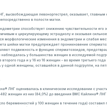
НГ, высвобождающая левоноргестрел, оказывает, главным о
непосредственно в полости матки.
ндометрии способствует снижению чувствительности его э
мчивым к циркулирующему эстрадиолу и оказывая сильное
 морфологические изменения в эндометрии и слабая мест
крета шейки матки предупреждает проникновение спермато
авляют подвижность и функцию сперматозоидов, предотвра
наблюдалась у большинства женщин в исследуемой подгруп
е второго года и у 16 из 16 женщин – во время третьего год
 у одной женщины, оставшейся в данной подгруппе, на пя
ь
а® ЛНГ оценивалась в клиническом исследовании с участие
 482 женщин из них (84,0%) до введения ВМС Кайлина® ЛНГ
о беременностей у 100 женщин в течение года) составил пр