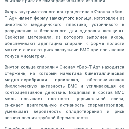
снижают риск ее самопроизвольного изгнания.
Якорь внутриматочного контрацептива «Юнона» «Био-
Т Ag»
имеет форму замкнутого кольца
, изготовлен из
инертного медицинского пластика, устойчивого к
разрушению и безопасного для здоровья женщины.
Свойства материала, из которого выполнен якорь,
обеспечивают адаптацию спирали к форме полости
матки и снижают риск экспульсии ВМС при повышении
тонуса миометрия.
Внутри кольца спирали «Юнона» «Био-Т Ag» находится
стержень, на который
намотана биметаллическая
медно-серебряная проволока
, обеспечивающая
биологическую активность ВМС и усиливающая ее
контрацептивное действие. Входящая в состав ВМС
медь повышает плотность цервикальной слизи,
снижает двигательную активность сперматозоидов,
уменьшает вероятность оплодотворения и риск
возникновения трубной беременности.
Серебряный компонент спирали оказывает