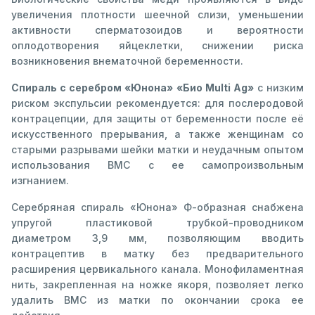
увеличения плотности шеечной слизи, уменьшении
активности сперматозоидов и вероятности
оплодотворения яйцеклетки, снижении риска
возникновения внематочной беременности.
Спираль с серебром «Юнона» «Био Multi Ag»
с низким
риском экспульсии рекомендуется: для послеродовой
контрацепции, для защиты от беременности после её
искусственного прерывания, а также женщинам со
старыми разрывами шейки матки и неудачным опытом
использования ВМС с ее самопроизвольным
изгнанием.
Серебряная спираль «Юнона» Ф-образная снабжена
упругой пластиковой трубкой-проводником
диаметром 3,9 мм, позволяющим вводить
контрацептив в матку без предварительного
расширения цервикального канала. Монофиламентная
нить, закрепленная на ножке якоря, позволяет легко
удалить ВМС из матки по окончании срока ее