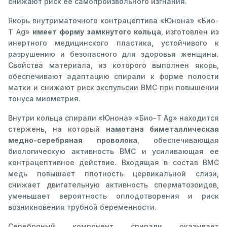
снижают риск ее самопроизвольного изгнания.
Якорь внутриматочного контрацептива «Юнона» «Био-
Т Ag»
имеет форму замкнутого кольца
, изготовлен из
инертного медицинского пластика, устойчивого к
разрушению и безопасного для здоровья женщины.
Свойства материала, из которого выполнен якорь,
обеспечивают адаптацию спирали к форме полости
матки и снижают риск экспульсии ВМС при повышении
тонуса миометрия.
Внутри кольца спирали «Юнона» «Био-Т Ag» находится
стержень, на который
намотана биметаллическая
медно-серебряная проволока
, обеспечивающая
биологическую активность ВМС и усиливающая ее
контрацептивное действие. Входящая в состав ВМС
медь повышает плотность цервикальной слизи,
снижает двигательную активность сперматозоидов,
уменьшает вероятность оплодотворения и риск
возникновения трубной беременности.
Серебряный компонент спирали оказывает