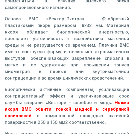
применяться в случаях высокого риска
самопроизвольного изгнания.
Основа ВМС «Вектор-Экстра» - Ф-образный
пластиковый якорь размером 18х32 мм. Материал
якоря обладает биологической инертностью,
проявляет устойчивость к воздействию маточной
среды и не разрушается со временем. Плечики ВМС
имеют изогнутую форму и несколько атравматичных
выступов, обеспечивающих закрепление спирали в
матке и ее удержание при повышении тонуса
миометрия в первые дни внутриматочной
контрацепции и во время циклических кровотечений.
Биологически активные компоненты, усиливающие
контрацептивный эффект и увеличивающие срок
службы спирали «Вектор» - серебро и медь.
Ножка
якоря ВМС обвита тонкой медной и серебряной
проволокой
с номинальной площадью активной
поверхности в 250 и 150 мм2 соответственно.
Ионы меди увеличивают плотность цервикальной