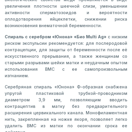
увеличения плотности шеечной слизи, уменьшении
активности сперматозоидов и вероятности
оплодотворения яйцеклетки, снижении риска
возникновения внематочной беременности.
Спираль с серебром «Юнона» «Био Multi Ag»
с низким
риском экспульсии рекомендуется: для послеродовой
контрацепции, для защиты от беременности после её
искусственного прерывания, а также женщинам со
старыми разрывами шейки матки и неудачным опытом
использования ВМС с ее самопроизвольным
изгнанием.
Серебряная спираль «Юнона» Ф-образная снабжена
упругой пластиковой трубкой-проводником
диаметром 3,9 мм, позволяющим вводить
контрацептив в матку без предварительного
расширения цервикального канала. Монофиламентная
нить, закрепленная на ножке якоря, позволяет легко
удалить ВМС из матки по окончании срока ее