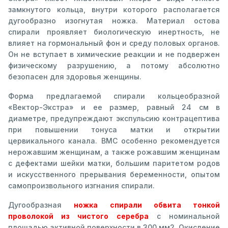
замкнутого кольца, внутри которого располагается
дугообразно изогнутая ножка. Материал остова
спирали проявляет биологическую инертность, не
влияет на гормональный фон и среду половых органов.
Он не вступает в химические реакции и не подвержен
физическому разрушению, а потому абсолютно
безопасен для здоровья женщины.
Форма предлагаемой спирали кольцеобразной
«Вектор-Экстра» и ее размер, равный 24 см в
диаметре, предупреждают экспульсию контрацептива
при повышении тонуса матки и открытии
цервикального канала. ВМС особенно рекомендуется
нерожавшим женщинам, а также рожавшим женщинам
с дефектами шейки матки, большим паритетом родов
и искусственного прерывания беременности, опытом
самопроизвольного изгнания спирали.
Дугообразная
ножка спирали обвита тонкой
проволокой из чистого серебра
с номинальной
площадью активной поверхности в 300 мм2. Окисление