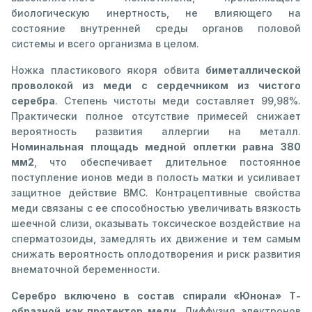
биологическую инертность, не влияющего на
состояние внутренней среды органов половой
системы и всего организма в целом.
Ножка пластикового якоря обвита
биметаллической
проволокой из меди с сердечником из чистого
серебра
. Степень чистоты меди составляет 99,98%.
Практически полное отсутствие примесей снижает
вероятность развития аллергии на металл.
Номинальная площадь медной оплетки равна 380
мм2
, что обеспечивает длительное постоянное
поступление ионов меди в полость матки и усиливает
защитное действие ВМС. Контрацептивные свойства
меди связаны с ее способностью увеличивать вязкость
шеечной слизи, оказывать токсическое воздействие на
сперматозоиды, замедлять их движение и тем самым
снижать вероятность оплодотворения и риск развития
внематочной беременности.
Серебро включено в состав спирали «Юнона» Т-
образной как протектор меди.
Диффузия электронов