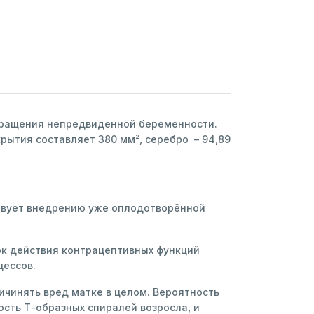
вращения непредвиденной беременности.
ытия составляет 380 мм², серебро – 94,89
ствует внедрению уже оплодотворённой
ок действия контрацептивных функций
цессов.
чинять вред матке в целом. Вероятность
сть Т-образных спиралей возросла, и