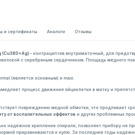
ы и сертификаты
Аналоги
Отзывы
g (Cu380+Ag)
– контрацептив внутриматочный, для предот
волокой с серебряным сердечником. Площадь медного покр
ormal (является основным) и maxi.
замедляет процесс движения яйцеклетки в матку и препят
ятствует повреждению медной обмотки, что продлевает ср
ту от воспалительных эффектов
и других проблемных про
но надёжное крепление спирали, позволяет прибору не при
ормой приравниваются к нулю. За последние годы надёжно