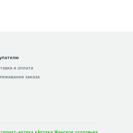
упателю
тавка и оплата
леживание заказа
нтернет-аптека «Аптека Женское здоровье»