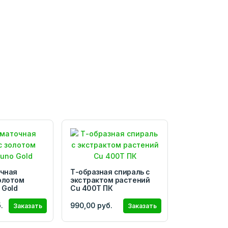
чная
Т-образная спираль с
олотом
экстрактом растений
 Gold
Cu 400T ПК
.
990,00 руб.
Заказать
Заказать