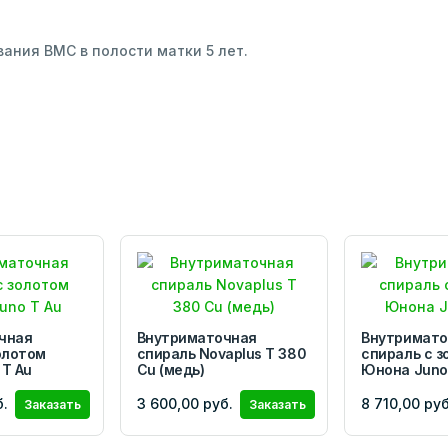
ния ВМС в полости матки 5 лет.
чная
Внутриматочная
Внутримато
олотом
спираль Novaplus T 380
спираль с з
Т Au
Cu (медь)
Юнона Juno
б.
3 600,00 руб.
8 710,00 руб
Заказать
Заказать