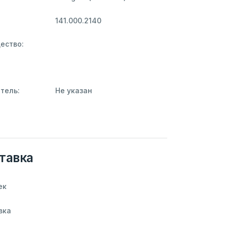
141.000.2140
ество:
тель:
Не указан
тавка
ек
вка