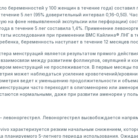
о беременностей у 100 женщин в течение года) составил пр
в течение 5 лет (95% доверительный интервал 0,16-0,50). Ч
ю на фоне невыявленной экспульсии или перфорации) соста
тода в течение 5 лег составила 1,4%. Применение левоно
ьтаты исследования при применении ВМС Кайлина® ЛНГ в теч
 ребенка, беременность наступает в течение 12 месяцев по
тера менструаций является результатом прямого действи
 взаимосвязи между развитием фолликулов, овуляцией и ко
тером менструаций не прослеживается. В первые месяцы п
трия может наблюдаться усиление кровотечений/кровянис
метрия ведет к уменьшению продолжительности и объема
енструации часто переходят в олигоменорею или аменорею
остаются нормальными, даже при развитии аменореи у пол
 левоноргестрел. Левоноргестрел высвобождается напрям
vivo характеризуется резким начальным снижением, котор
нца планируемого 5-летнего периода использования. Ожид