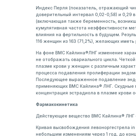
Индекс Перля (показатель, отражающий числ
доверительный интервал 0,02-0,58) и 0,29 
(включающая также беременность, возникшу
кумулятивная частота неэффективности ме
влияния на фертильность в будущем. Резул
116 женщин из 163 (71,2%), желающих иметь
На фоне ВМС Кайлина®ЛНГ изменение харак
не отображать овариального цикла. Четкой
плазме крови у женщин с различным харак
процесса подавления пролиферации эндоме
Последующее выраженное подавление эндо
применяющих ВМС Кайлина® ЛНГ. Скудные м
концентрация эстрадиола в плазме крови 
Фармакокинетика
Действующее вещество ВМС Кайлина® ЛНГ –
Кривая высвобождения левоноргестрела in 
небольшим изменениям через 1 год, до ко