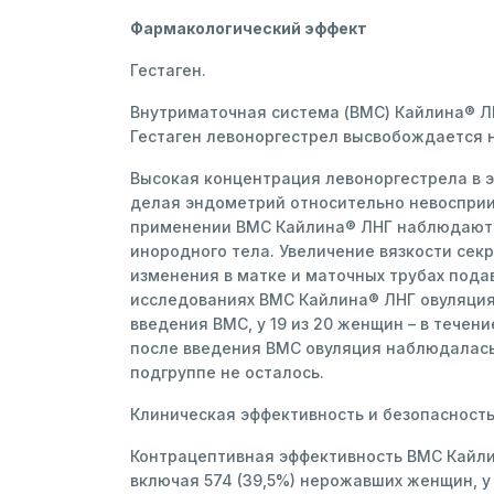
Фармакологический эффект
Гестаген.
Внутриматочная система (ВМС) Кайлина® Л
Гестаген левоноргестрел высвобождается 
Высокая концентрация левоноргестрела в э
делая эндометрий относительно невосприи
применении ВМС Кайлина® ЛНГ наблюдаются
инородного тела. Увеличение вязкости се
изменения в матке и маточных трубах под
исследованиях ВМС Кайлина® ЛНГ овуляция 
введения ВМС, у 19 из 20 женщин – в течени
после введения ВМС овуляция наблюдалась
подгруппе не осталось.
Клиническая эффективность и безопасност
Контрацептивная эффективность ВМС Кайлин
включая 574 (39,5%) нерожавших женщин, у