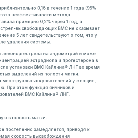
иблизительно 0,16 в течение 1 года (95%
астота неэффективности метода
вила примерно 0,2% через 1 год, а
ргестрел-высвобождающих ВМС не оказывает
ение 5 лет свидетельствуют о том, что у
сле удаления системы.
я левоноргестрела на эндометрий и может
нцентрацией эстрадиола и прогестерона в
осле установки ВМС Кайлина® ЛНГ во время
тых выделений из полости матки.
 менструальных кровотечений у женщин,
. При этом функция яичников и
ьзователей ВМС Кайлина® ЛНГ.
ую в полость матки.
ое постепенно замедляется, приводя к
аемая скорость высвобождения