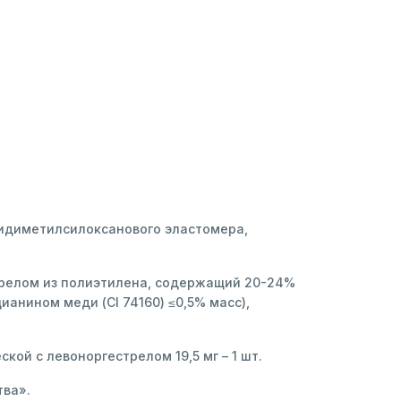
лидиметилсилоксанового эластомера,
трелом из полиэтилена, содержащий 20-24%
анином меди (СI 74160) ≤0,5% масс),
ой с левоноргестрелом 19,5 мг – 1 шт.
тва».