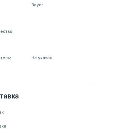
Bayer
ество:
тель:
Не указан
тавка
ек
вка