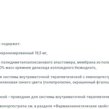
я содержит:
кронизированный 19,5 мг,
з полидиметилсилоксанового эластомера, мембрана из по
% масс кремния диоксида коллоидного безводного,
ля системы внутриматочной терапевтической с левоноргес
пиленовая синего цвета (полипропилен, окрашенный фталоци
ной – проводник для системы внутриматочной терапевтическ
оноргестрела см. в разделе «Фармакокинетические свойс