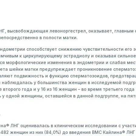
НГ, высвобождающая левоноргестрел, оказывает, главным о
непосредственно в полости матки.
ндометрии способствует снижению чувствительности его э
мчивым к циркулирующему эстрадиолу и оказывая сильное
 морфологические изменения в эндометрии и слабая мест
крета шейки матки предупреждает проникновение спермато
авляют подвижность и функцию сперматозоидов, предотвра
наблюдалась у большинства женщин в исследуемой подгруп
е второго года и у 16 из 16 женщин – во время третьего год
 у одной женщины, оставшейся в данной подгруппе, на пя
ь
а® ЛНГ оценивалась в клиническом исследовании с участие
 482 женщин из них (84,0%) до введения ВМС Кайлина® ЛНГ