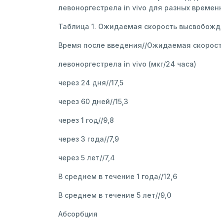
левоноргестрела in vivo для разных времен
Таблица 1. Ожидаемая скорость высвобожде
Время после введения//Ожидаемая скорос
левоноргестрела in vivo (мкг/24 часа)
через 24 дня//17,5
через 60 дней//15,3
через 1 год//9,8
через 3 года//7,9
через 5 лет//7,4
В среднем в течение 1 года//12,6
В среднем в течение 5 лет//9,0
Абсорбция