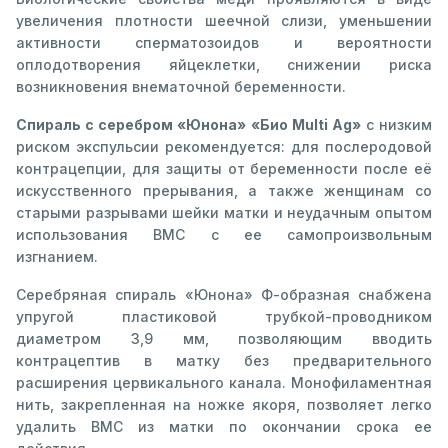
увеличения плотности шеечной слизи, уменьшении
активности сперматозоидов и вероятности
оплодотворения яйцеклетки, снижении риска
возникновения внематочной беременности.
Спираль с серебром «Юнона» «Био Multi Ag»
с низким
риском экспульсии рекомендуется: для послеродовой
контрацепции, для защиты от беременности после её
искусственного прерывания, а также женщинам со
старыми разрывами шейки матки и неудачным опытом
использования ВМС с ее самопроизвольным
изгнанием.
Серебряная спираль «Юнона» Ф-образная снабжена
упругой пластиковой трубкой-проводником
диаметром 3,9 мм, позволяющим вводить
контрацептив в матку без предварительного
расширения цервикального канала. Монофиламентная
нить, закрепленная на ножке якоря, позволяет легко
удалить ВМС из матки по окончании срока ее