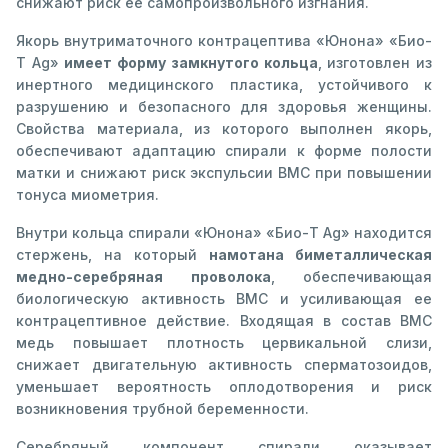
снижают риск ее самопроизвольного изгнания.
Якорь внутриматочного контрацептива «Юнона» «Био-
Т Ag»
имеет форму замкнутого кольца
, изготовлен из
инертного медицинского пластика, устойчивого к
разрушению и безопасного для здоровья женщины.
Свойства материала, из которого выполнен якорь,
обеспечивают адаптацию спирали к форме полости
матки и снижают риск экспульсии ВМС при повышении
тонуса миометрия.
Внутри кольца спирали «Юнона» «Био-Т Ag» находится
стержень, на который
намотана биметаллическая
медно-серебряная проволока
, обеспечивающая
биологическую активность ВМС и усиливающая ее
контрацептивное действие. Входящая в состав ВМС
медь повышает плотность цервикальной слизи,
снижает двигательную активность сперматозоидов,
уменьшает вероятность оплодотворения и риск
возникновения трубной беременности.
Серебряный компонент спирали оказывает