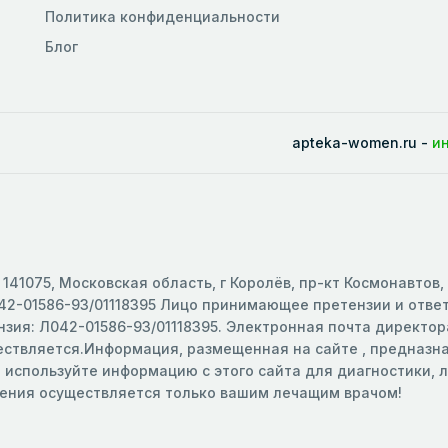
Политика конфиденциальности
Блог
apteka-women.ru -
и
141075, Московская область, г Королёв, пр-кт Космонавтов,
2-01586-93/01118395 Лицо принимающее претензии и ответс
зия: Л042-01586-93/01118395. Электронная почта директора
ществляется.Информация, размещенная на сайте , предназ
е используйте информацию с этого сайта для диагностики,
чения осуществляется только вашим лечащим врачом!