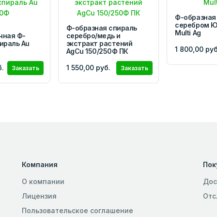
Ф-образная
серебром Ю
Ф-образная спираль
Multi Ag
чная Ф-
серебро/медь и
ираль Au
экстракт растений
1 800,00 руб
AgCu 150/250Ф ПК
б.
1 550,00 руб.
Заказать
Заказать
Компания
Пок
О компании
Дос
Лицензия
Отс
Пользовательское соглашение