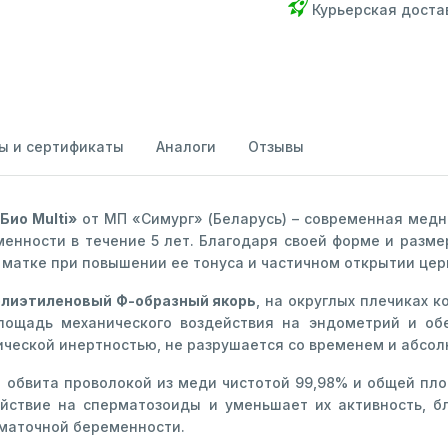
Курьерская доста
ы и сертификаты
Аналоги
Отзывы
ио Multi»
от МП «Симург» (Беларусь) – современная мед
нности в течение 5 лет. Благодаря своей форме и разме
 матке при повышении ее тонуса и частичном открытии цер
полиэтиленовый Ф-образный якорь
, на округлых плечиках 
площадь механического воздействия на эндометрий и об
ческой инертностью, не разрушается со временем и абсол
 обвита проволокой из меди чистотой 99,98% и общей пл
ействие на сперматозоиды и уменьшает их активность, б
ематочной беременности.