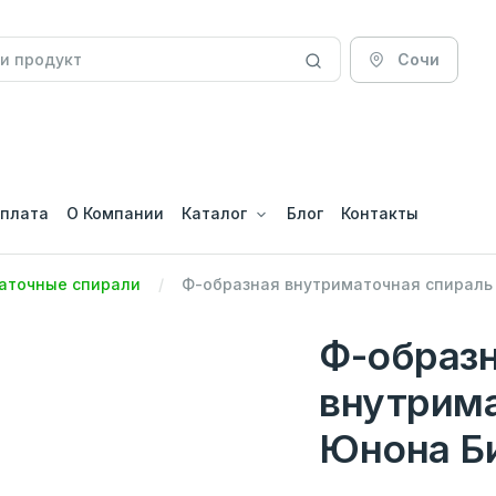
Сочи
оплата
О Компании
Каталог
Блог
Контакты
аточные спирали
Ф-образная внутриматочная спираль 
Ф-образ
внутрима
Юнона Би