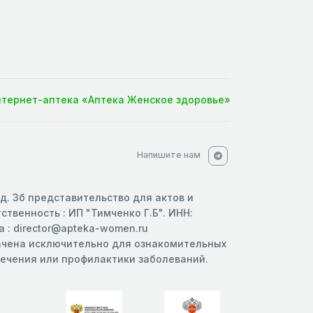
нтернет-аптека «Аптека Женское здоровье»
Напишите нам
 д. 3б представительство для актов и
твенность : ИП "Тимченко Г.Б". ИНН:
 : director@apteka-women.ru
начена исключительно для ознакомительных
 лечения или профилактики заболеваний.