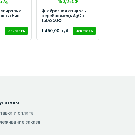
 спираль с
Ф-образная спираль
нона Био
серебро/медь AgCu
150/250Ф
.
1 450,00 руб.
Заказать
Заказать
упателю
тавка и оплата
леживание заказа