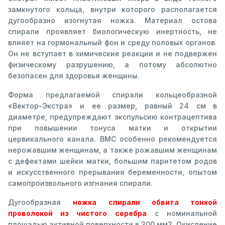
замкнутого кольца, внутри которого располагается
дугообразно изогнутая ножка. Материал остова
спирали проявляет биологическую инертность, не
влияет на гормональный фон и среду половых органов.
Он не вступает в химические реакции и не подвержен
физическому разрушению, а потому абсолютно
безопасен для здоровья женщины.
Форма предлагаемой спирали кольцеобразной
«Вектор-Экстра» и ее размер, равный 24 см в
диаметре, предупреждают экспульсию контрацептива
при повышении тонуса матки и открытии
цервикального канала. ВМС особенно рекомендуется
нерожавшим женщинам, а также рожавшим женщинам
с дефектами шейки матки, большим паритетом родов
и искусственного прерывания беременности, опытом
самопроизвольного изгнания спирали.
Дугообразная
ножка спирали обвита тонкой
проволокой из чистого серебра
с номинальной
площадью активной поверхности в 300 мм2. Окисление