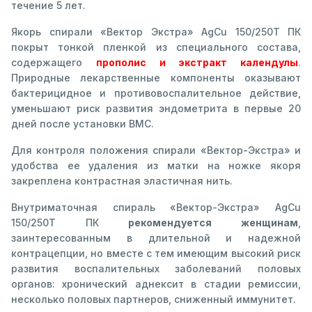
течение 5 лет.
Якорь спирали «Вектор Экстра» AgCu 150/250Т ПК
покрыт тонкой пленкой из специального состава,
содержащего
прополис и экстракт календулы
.
Природные лекарственные компоненты оказывают
бактерицидное и противовоспалительное действие,
уменьшают риск развития эндометрита в первые 20
дней после установки ВМС.
Для контроля положения спирали «Вектор-Экстра» и
удобства ее удаления из матки на ножке якоря
закреплена контрастная эластичная нить.
Внутриматочная спираль «Вектор-Экстра» AgCu
150/250Т ПК
рекомендуется женщинам
,
заинтересованным в длительной и надежной
контрацепции, но вместе с тем имеющим высокий риск
развития воспалительных заболеваний половых
органов: хронический аднексит в стадии ремиссии,
несколько половых партнеров, сниженный иммунитет.