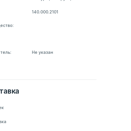
140.000.2101
ество:
тель:
Не указан
тавка
ек
вка