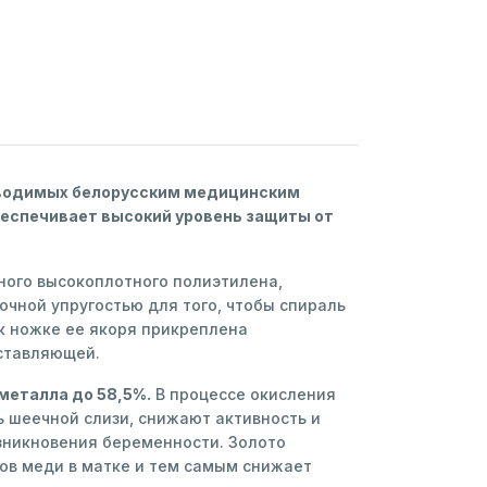
зводимых белорусским медицинским
еспечивает высокий уровень защиты от
тного высокоплотного полиэтилена,
чной упругостью для того, чтобы спираль
к ножке ее якоря прикреплена
ставляющей.
металла до 58,5%.
В процессе окисления
ь шеечной слизи, снижают активность и
зникновения беременности. Золото
ов меди в матке и тем самым снижает