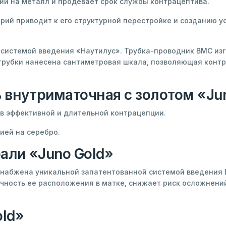
ии на металл и продевает срок службы контрацептива.
рий приводит к его структурной перестройке и созданию 
системой введения «Наутилус». Трубка-проводник ВМС изго
 трубки нанесена сантиметровая шкала, позволяющая конт
 внутриматочная с золотом «Ju
эффективной и длительной контрацепции.
ей на серебро.
али «Juno Gold»
снабжена уникальной запатентованной системой введения 
чность ее расположения в матке, снижает риск осложнений
old»