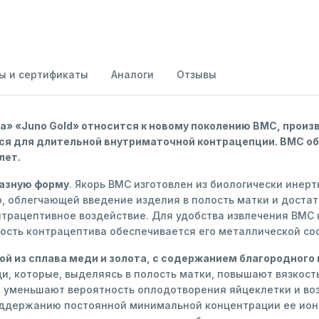
ы и сертификаты
Аналоги
Отзывы
» «Juno Gold» относится к новому поколению ВМС, прои
ся для длительной внутриматочной контрацепции. ВМС об
лет.
азную форму
. Якорь ВМС изготовлен из биологически инер
облегчающей введение изделия в полость матки и достато
трацептивное воздействие. Для удобства извлечения ВМС 
ость контрацептива обеспечивается его металлической со
ой из сплава меди и золота, с содержанием благородного 
, которые, выделяясь в полость матки, повышают вязкост
 уменьшают вероятность оплодотворения яйцеклетки и во
оддержанию постоянной минимальной концентрации ее ион