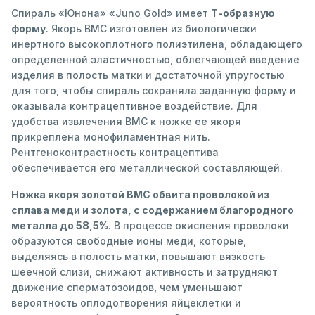
Спираль «Юнона» «Juno Gold» имеет
Т-образную
форму
. Якорь ВМС изготовлен из биологически
инертного высокоплотного полиэтилена, обладающего
определенной эластичностью, облегчающей введение
изделия в полость матки и достаточной упругостью
для того, чтобы спираль сохраняла заданную форму и
оказывала контрацептивное воздействие. Для
удобства извлечения ВМС к ножке ее якоря
прикреплена монофиламентная нить.
Рентгеноконтрастность контрацептива
обеспечивается его металлической составляющей.
Ножка якоря золотой ВМС обвита проволокой из
сплава меди и золота, с содержанием благородного
металла до 58,5%.
В процессе окисления проволоки
образуются свободные ионы меди, которые,
выделяясь в полость матки, повышают вязкость
шеечной слизи, снижают активность и затрудняют
движение сперматозоидов, чем уменьшают
вероятность оплодотворения яйцеклетки и