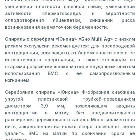
увеличения плотности шеечной слизи, уменьшении
активности сперматозоидов и вероятности
оплодотворения яйцеклетки, снижении риска
возникновения внематочной беременности.
Спираль с серебром «Юнона» «Био Multi Ag»
с низким
риском экспульсии рекомендуется: для послеродовой
контрацепции, для защиты от беременности после её
искусственного прерывания, а также женщинам со
старыми разрывами шейки матки и неудачным опытом
использования ВМС с ее самопроизвольным
изгнанием.
Серебряная спираль «Юнона» Ф-образная снабжена
упругой пластиковой трубкой-проводником
диаметром 3,9 мм, позволяющим вводить
контрацептив в матку без предварительного
расширения цервикального канала. Монофиламентная
нить, закрепленная на ножке якоря, позволяет легко
удалить ВМС из матки по окончании срока ее