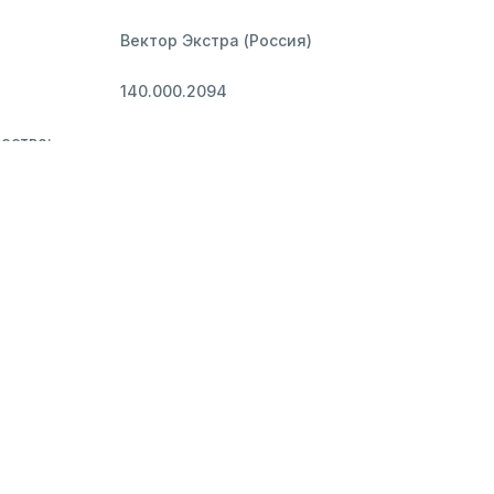
Вектор Экстра (Россия)
140.000.2094
ество:
тель:
Не указан
тавка
ек