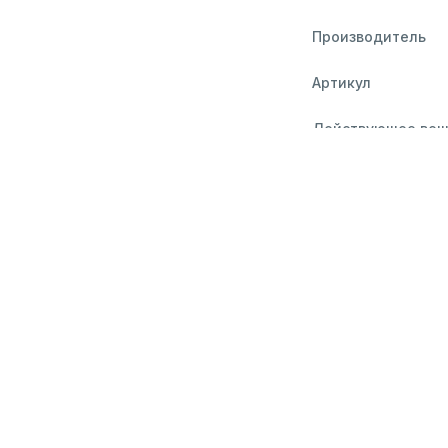
Производитель
Артикул
Действующее вещ
Дозировка:
Страна производи
Срок годности:
Оплата и дос
Самовывоз из апт