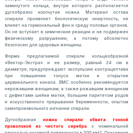
замкнутого кольца, внутри которого располагается
дугообразно изогнутая ножка. Материал остова
спирали проявляет биологическую инертность, не
влияет на гормональный фон и среду половых органов.
Он не вступает в химические реакции и не подвержен
физическому разрушению, а потому абсолютно
безопасен для здоровья женщины.
Форма предлагаемой спирали кольцеобразной
«Вектор-Экстра» и ее размер, равный 24 см в
диаметре, предупреждают экспульсию контрацептива
при повышении тонуса матки и открытии
цервикального канала. ВМС особенно рекомендуется
нерожавшим женщинам, а также рожавшим женщинам
с дефектами шейки матки, большим паритетом родов
и искусственного прерывания беременности, опытом
самопроизвольного изгнания спирали.
Дугообразная
ножка спирали обвита тонкой
проволокой из чистого серебра
с номинальной
площадью активной поверхности в 300 мм2. Окисление