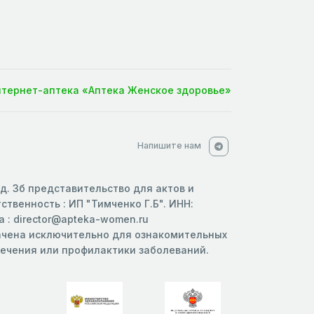
нтернет-аптека «Аптека Женское здоровье»
Напишите нам
 д. 3б представительство для актов и
твенность : ИП "Тимченко Г.Б". ИНН:
 : director@apteka-women.ru
начена исключительно для ознакомительных
 лечения или профилактики заболеваний.