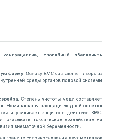
контрацептив, способный обеспечить
ную форму
. Основу ВМС составляет якорь из
внутренней среды органов половой системы
серебра
. Степень чистоты меди составляет
лл.
Номинальная площадь медной оплетки
атки и усиливает защитное действие ВМС.
и, оказывать токсическое воздействие на
звития внематочной беременности.
на границе соприкосновения двух металлов