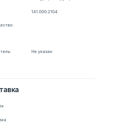
141.000.2104
ество:
тель:
Не указан
тавка
ек
вка