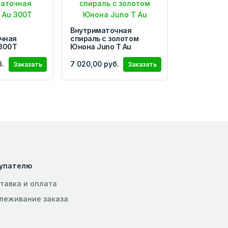
Внутриматочная
чная
спираль с золотом
 300Т
Юнона Juno Т Au
б.
7 020,00 руб.
Заказать
Заказать
упателю
тавка и оплата
леживание заказа