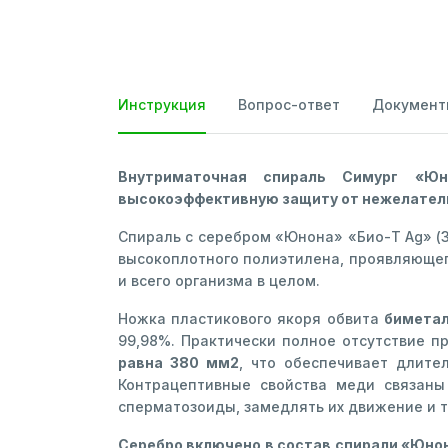
Инструкция
Вопрос-ответ
Документ
Внутриматочная спираль Симург «Юн
высокоэффективную защиту от нежелатель
Спираль с серебром «Юнона» «Био-Т Ag» (
высокоплотного полиэтилена, проявляющег
и всего организма в целом.
Ножка пластикового якоря обвита
биметал
99,98%. Практически полное отсутствие п
равна 380 мм2
, что обеспечивает длите
Контрацептивные свойства меди связаны 
сперматозоиды, замедлять их движение и 
Серебро включено в состав спирали «Юнон