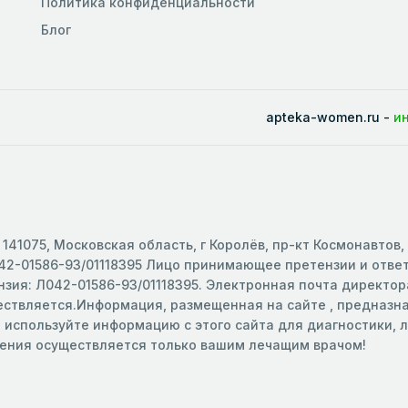
Политика конфиденциальности
Блог
apteka-women.ru -
и
141075, Московская область, г Королёв, пр-кт Космонавтов,
2-01586-93/01118395 Лицо принимающее претензии и ответс
зия: Л042-01586-93/01118395. Электронная почта директора
ществляется.Информация, размещенная на сайте , предназ
е используйте информацию с этого сайта для диагностики,
чения осуществляется только вашим лечащим врачом!