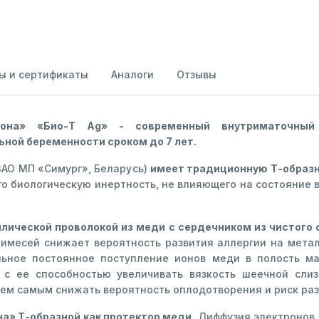
ы и сертификаты
Аналоги
Отзывы
она» «Био-Т Ag» - современный внутриматочный 
ной беременности сроком до 7 лет.
ЗАО МП «Симург», Беларусь)
имеет традиционную Т-образ
о биологическую инертность, не влияющего на состояние 
лической проволокой из меди с сердечником из чистого 
римесей снижает вероятность развития аллергии на мета
льное постоянное поступление ионов меди в полость м
с ее способностью увеличивать вязкость шеечной слиз
тем самым снижать вероятность оплодотворения и риск ра
а» Т-образной как протектор меди.
Диффузия электронов 