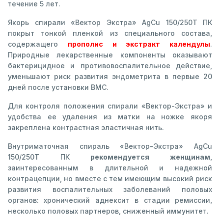
течение 5 лет.
Якорь спирали «Вектор Экстра» AgCu 150/250Т ПК
покрыт тонкой пленкой из специального состава,
содержащего
прополис и экстракт календулы
.
Природные лекарственные компоненты оказывают
бактерицидное и противовоспалительное действие,
уменьшают риск развития эндометрита в первые 20
дней после установки ВМС.
Для контроля положения спирали «Вектор-Экстра» и
удобства ее удаления из матки на ножке якоря
закреплена контрастная эластичная нить.
Внутриматочная спираль «Вектор-Экстра» AgCu
150/250Т ПК
рекомендуется женщинам
,
заинтересованным в длительной и надежной
контрацепции, но вместе с тем имеющим высокий риск
развития воспалительных заболеваний половых
органов: хронический аднексит в стадии ремиссии,
несколько половых партнеров, сниженный иммунитет.