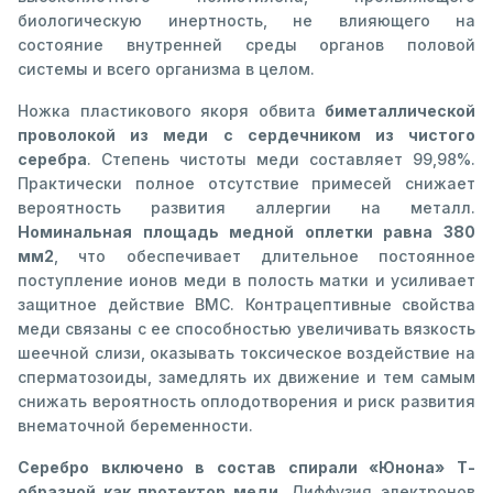
биологическую инертность, не влияющего на
состояние внутренней среды органов половой
системы и всего организма в целом.
Ножка пластикового якоря обвита
биметаллической
проволокой из меди с сердечником из чистого
серебра
. Степень чистоты меди составляет 99,98%.
Практически полное отсутствие примесей снижает
вероятность развития аллергии на металл.
Номинальная площадь медной оплетки равна 380
мм2
, что обеспечивает длительное постоянное
поступление ионов меди в полость матки и усиливает
защитное действие ВМС. Контрацептивные свойства
меди связаны с ее способностью увеличивать вязкость
шеечной слизи, оказывать токсическое воздействие на
сперматозоиды, замедлять их движение и тем самым
снижать вероятность оплодотворения и риск развития
внематочной беременности.
Серебро включено в состав спирали «Юнона» Т-
образной как протектор меди.
Диффузия электронов