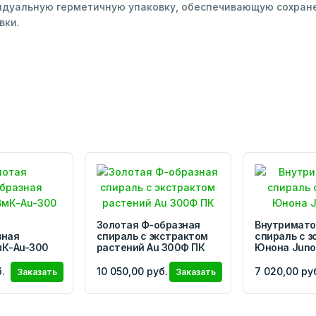
дуальную герметичную упаковку, обеспечивающую сохранен
вки.
Золотая Ф-образная
Внутримато
зная
спираль с экстрактом
спираль с з
мК-Au-300
растений Аu 300Ф ПК
Юнона Juno
.
10 050,00 руб.
7 020,00 ру
Заказать
Заказать