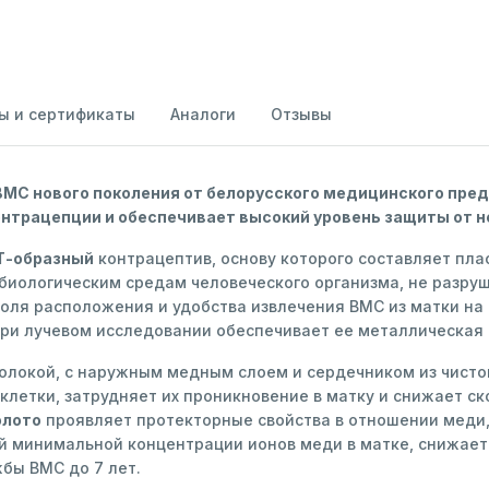
ы и сертификаты
Аналоги
Отзывы
 ВМС нового поколения от белорусского медицинского пре
онтрацепции и обеспечивает высокий уровень защиты от 
Т-образный
контрацептив, основу которого составляет пла
 биологическим средам человеческого организма, не разру
оля расположения и удобства извлечения ВМС из матки н
 при лучевом исследовании обеспечивает ее металлическая
локой, с наружным медным слоем и сердечником из чистог
клетки, затрудняет их проникновение в матку и снижает с
олото
проявляет протекторные свойства в отношении меди, 
 минимальной концентрации ионов меди в матке, снижает 
жбы ВМС до 7 лет.