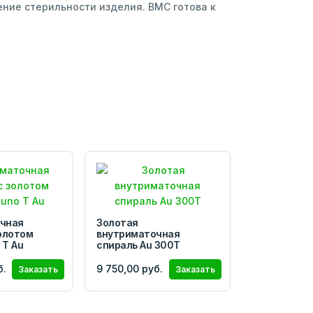
ие стерильности изделия. ВМС готова к
чная
Золотая
олотом
внутриматочная
 Т Au
спираль Au 300Т
б.
9 750,00 руб.
Заказать
Заказать