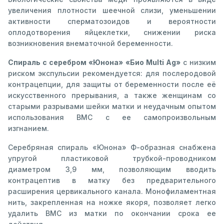
увеличения плотности шеечной слизи, уменьшении
активности сперматозоидов и вероятности
оплодотворения яйцеклетки, снижении риска
возникновения внематочной беременности.
Спираль с серебром «Юнона» «Био Multi Ag»
с низким
риском экспульсии рекомендуется: для послеродовой
контрацепции, для защиты от беременности после её
искусственного прерывания, а также женщинам со
старыми разрывами шейки матки и неудачным опытом
использования ВМС с ее самопроизвольным
изгнанием.
Серебряная спираль «Юнона» Ф-образная снабжена
упругой пластиковой трубкой-проводником
диаметром 3,9 мм, позволяющим вводить
контрацептив в матку без предварительного
расширения цервикального канала. Монофиламентная
нить, закрепленная на ножке якоря, позволяет легко
удалить ВМС из матки по окончании срока ее