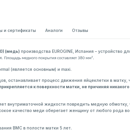
ы и сертификаты
Аналоги
Отзывы
0) (медь)
производства EUROGINE, Испания – устройство дл
и.
Площадь медного покрытия составляет 380 мм².
ormal (является основным) и maxi.
в, останавливает процесс движения яйцеклетки в матку, 
рикрепляется к поверхности матки, не причиняя никакого
яет внутриматочной жидкости повредить медную обмотку, 
окое качество меди оберегает женщину от любого рода во
ния ВМС в полости матки 5 лет.