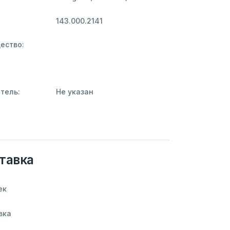
143.000.2141
ество:
тель:
Не указан
тавка
ек
вка