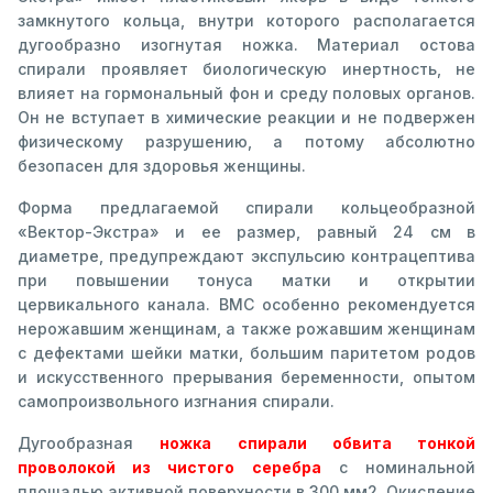
замкнутого кольца, внутри которого располагается
дугообразно изогнутая ножка. Материал остова
спирали проявляет биологическую инертность, не
влияет на гормональный фон и среду половых органов.
Он не вступает в химические реакции и не подвержен
физическому разрушению, а потому абсолютно
безопасен для здоровья женщины.
Форма предлагаемой спирали кольцеобразной
«Вектор-Экстра» и ее размер, равный 24 см в
диаметре, предупреждают экспульсию контрацептива
при повышении тонуса матки и открытии
цервикального канала. ВМС особенно рекомендуется
нерожавшим женщинам, а также рожавшим женщинам
с дефектами шейки матки, большим паритетом родов
и искусственного прерывания беременности, опытом
самопроизвольного изгнания спирали.
Дугообразная
ножка спирали обвита тонкой
проволокой из чистого серебра
с номинальной
площадью активной поверхности в 300 мм2. Окисление