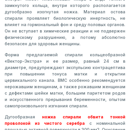
замкнутого кольца, внутри которого располагается
дугообразно изогнутая ножка. Материал остова
спирали проявляет биологическую инертность, не
влияет на гормональный фон и среду половых органов.
Он не вступает в химические реакции и не подвержен
физическому разрушению, а потому абсолютно
безопасен для здоровья женщины.
Форма предлагаемой спирали кольцеобразной
«Вектор-Экстра» и ее размер, равный 24 см в
диаметре, предупреждают экспульсию контрацептива
при повышении тонуса матки и открытии
цервикального канала. ВМС особенно рекомендуется
нерожавшим женщинам, а также рожавшим женщинам
с дефектами шейки матки, большим паритетом родов
и искусственного прерывания беременности, опытом
самопроизвольного изгнания спирали.
Дугообразная
ножка спирали обвита тонкой
проволокой из чистого серебра
с номинальной
площадью активной поверхности в 300 мм2. Окисление