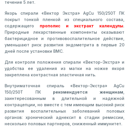
течение 5 лет.
Якорь спирали «Вектор Экстра» AgCu 150/250Т ПК
покрыт тонкой пленкой из специального состава,
содержащего
прополис и экстракт календулы
.
Природные лекарственные компоненты оказывают
бактерицидное и противовоспалительное действие,
уменьшают риск развития эндометрита в первые 20
дней после установки ВМС.
Для контроля положения спирали «Вектор-Экстра» и
удобства ее удаления из матки на ножке якоря
закреплена контрастная эластичная нить.
Внутриматочная спираль «Вектор-Экстра» AgCu
150/250Т ПК
рекомендуется женщинам
,
заинтересованным в длительной и надежной
контрацепции, но вместе с тем имеющим высокий риск
развития воспалительных заболеваний половых
органов: хронический аднексит в стадии ремиссии,
несколько половых партнеров, сниженный иммунитет.