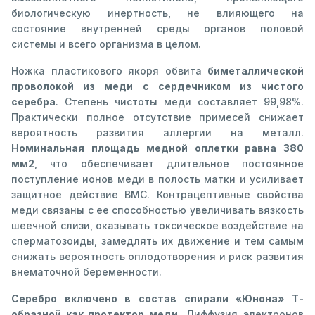
биологическую инертность, не влияющего на
состояние внутренней среды органов половой
системы и всего организма в целом.
Ножка пластикового якоря обвита
биметаллической
проволокой из меди с сердечником из чистого
серебра
. Степень чистоты меди составляет 99,98%.
Практически полное отсутствие примесей снижает
вероятность развития аллергии на металл.
Номинальная площадь медной оплетки равна 380
мм2
, что обеспечивает длительное постоянное
поступление ионов меди в полость матки и усиливает
защитное действие ВМС. Контрацептивные свойства
меди связаны с ее способностью увеличивать вязкость
шеечной слизи, оказывать токсическое воздействие на
сперматозоиды, замедлять их движение и тем самым
снижать вероятность оплодотворения и риск развития
внематочной беременности.
Серебро включено в состав спирали «Юнона» Т-
образной как протектор меди.
Диффузия электронов